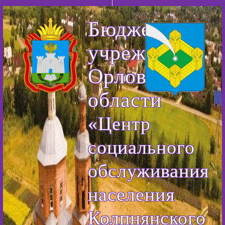
Бюджетное
учреждение
Орловской
области
«Центр
социального
обслуживания
населения
Колпнянского