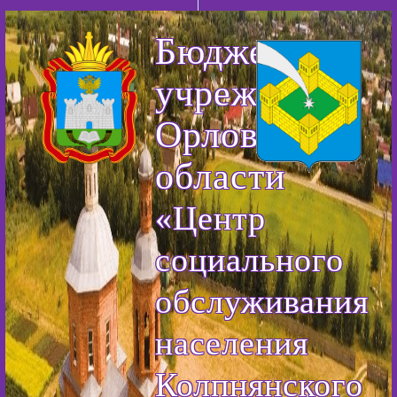
Бюджетное
учреждение
Орловской
области
«Центр
социального
обслуживания
населения
Колпнянского