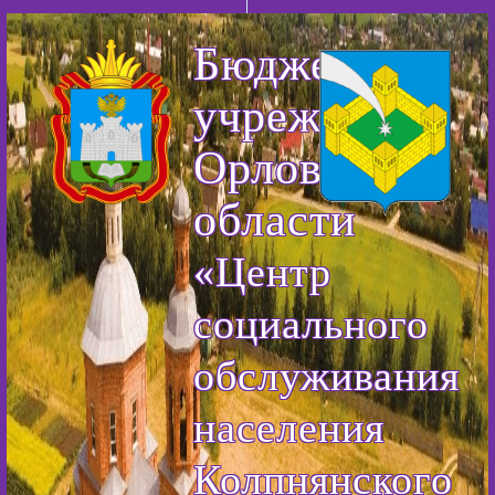
Бюджетное
учреждение
Орловской
области
«Центр
социального
обслуживания
населения
Колпнянского