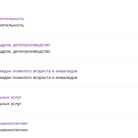
еятельность
еятельность
адров, делопроизводство
адров, делопроизводство
аждан пожилого возраста и инвалидов
аждан пожилого возраста и инвалидов
ьных услуг
ьных услуг
ршеннолетних
ршеннолетних