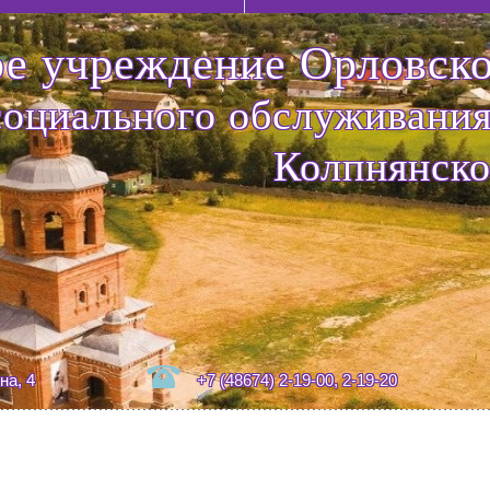
е учреждение Орловско
социального обслуживания
Колпнянско
на, 4
+7 (48674) 2-19-00, 2-19-20